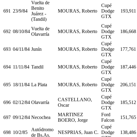
Vuelta de
Cupé
Benito
691
23/9/84
MOURAS, Roberto
Dodge
193,911
Juárez -
GTX
(Tandil)
Cupé
Vuelta de
692
08/10/84
MOURAS, Roberto
Dodge
186,668
Olavarría
GTX
Cupé
693
04/11/84
Junín
MOURAS, Roberto
Dodge
177,761
GTX
Cupé
694
11/11/84
Tandil
MOURAS, Roberto
Dodge
187,446
GTX
Cupé
695
18/11/84
La Plata
MOURAS, Roberto
Dodge
206,151
GTX
Cupé
CASTELLANO,
696
02/12/84
Olavarría
Dodge
185,512
Oscar
GTX
MARTINEZ
Ford
697
09/12/84
Necochea
151,765
BOERO, Jorge
Falcon
Cupé
Autódromo
698
10/2/85
NESPRIAS, Juan C.
Dodge
138,486
de Bs.As.