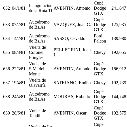
Cupé
Inauguración
632
04/1/81
AVENTIN, Antonio
Dodge
241,647
de la Ruta 11
GTX
Cupé
Autódromo
633
07/2/81
VAZQUEZ, Juan C.
Dodge
125,935
de Bs.As.
GTX
Autódromo
Ford
634
14/2/81
SASSO, Osvaldo
139.980
de Bs.As.
Falcon
Vuelta de
PELLEGRINI, Juan
635
08/3/81
Coronel
Chevy
192,055
J.
Pringles
Vuelta de
Cupé
636
22/3/81
S.M. del
AVENTIN, Antonio
Dodge
186,912
Monte
GTX
Vuelta de
637
19/4/81
SATRIANO, Emilio
Chevy
192,739
Olavarría
Cupé
Autódromo
638
24/4/81
MOURAS, Roberto
Dodge
144,748
de Bs.As.
GTX
Cupé
Vuelta de
639
28/6/81
AVENTIN, Oscar
Dodge
192,575
Tandil
GTX
Cupé
Vuelta de La