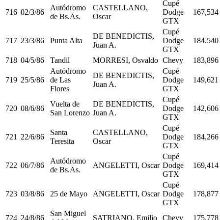
Cupé
Autódromo
CASTELLANO,
716
02/3/86
Dodge
167,534
de Bs.As.
Oscar
GTX
Cupé
DE BENEDICTIS,
717
23/3/86
Punta Alta
Dodge
184.540
Juan A.
GTX
718
04/5/86
Tandil
MORRESI, Osvaldo
Chevy
183,896
Autódromo
Cupé
DE BENEDICTIS,
719
25/5/86
de Las
Dodge
149,621
Juan A.
Flores
GTX
Cupé
Vuelta de
DE BENEDICTIS,
720
08/6/86
Dodge
142,606
San Lorenzo
Juan A.
GTX
Cupé
Santa
CASTELLANO,
721
22/6/86
Dodge
184,266
Teresita
Oscar
GTX
Cupé
Autódromo
722
06/7/86
ANGELETTI, Oscar
Dodge
169,414
de Bs.As.
GTX
Cupé
723
03/8/86
25 de Mayo
ANGELETTI, Oscar
Dodge
178,877
GTX
San Miguel
724
24/8/86
SATRIANO, Emilio
Chevy
175,778