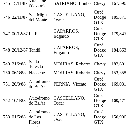
Vuelta de
745
15/11/87
SATRIANO, Emilio
Chevy
167,596
Olavarría
Cupé
San Miguel
CASTELLANO,
746
22/11/87
Dodge
185,871
del Monte
Oscar
GTX
Cupé
CAPARROS,
747
06/12/87
La Plata
Dodge
179,845
Edgardo
GTX
Cupé
CAPARROS,
748
20/12/87
Tandil
Dodge
184,663
Edgardo
GTX
Santa
749
21/2/88
MOURAS, Roberto
Chevy
182,691
Teresita
750
06/3/88
Necochea
MOURAS, Roberto
Chevy
153,358
Cupé
Autódromo
751
20/3/88
PERNIA, Vicente
Dodge
169,031
de Bs.As.
GTX
Cupé
Autódromo
CASTELLANO,
752
10/4/88
Dodge
169,471
de Bs.As.
Oscar
GTX
Autódromo
Cupé
CASTELLANO,
753
01/5/88
de Las
Dodge
150,996
Oscar
Flores
GTX