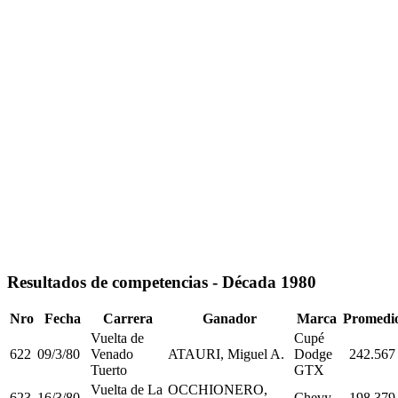
Resultados de competencias - Década 1980
Nro
Fecha
Carrera
Ganador
Marca
Promedi
Vuelta de
Cupé
622
09/3/80
Venado
ATAURI, Miguel A.
Dodge
242.567
Tuerto
GTX
Vuelta de La
OCCHIONERO,
623
16/3/80
Chevy
198,379