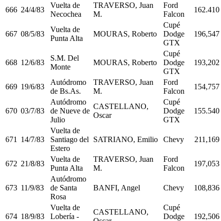
Vuelta de
TRAVERSO, Juan
Ford
666
24/4/83
162.410
Necochea
M.
Falcon
Cupé
Vuelta de
667
08/5/83
MOURAS, Roberto
Dodge
196,547
Punta Alta
GTX
Cupé
S.M. Del
668
12/6/83
MOURAS, Roberto
Dodge
193,202
Monte
GTX
Autódromo
TRAVERSO, Juan
Ford
669
19/6/83
154,757
de Bs.As.
M.
Falcon
Autódromo
Cupé
CASTELLANO,
670
03/7/83
de Nueve de
Dodge
155.540
Oscar
Julio
GTX
Vuelta de
671
14/7/83
Santiago del
SATRIANO, Emilio
Chevy
211,169
Estero
Vuelta de
TRAVERSO, Juan
Ford
672
21/8/83
197,053
Punta Alta
M.
Falcon
Autódromo
673
11/9/83
de Santa
BANFI, Angel
Chevy
108,836
Rosa
Vuelta de
Cupé
CASTELLANO,
674
18/9/83
Lobería -
Dodge
192,506
Oscar