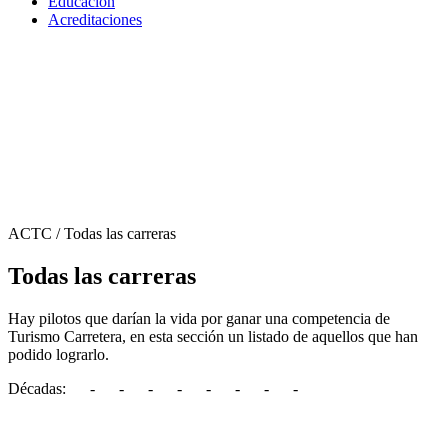
Educación
Acreditaciones
ACTC
/ Todas las carreras
Todas las carreras
Hay pilotos que darían la vida por ganar una competencia de
Turismo Carretera, en esta sección un listado de aquellos que han
podido lograrlo.
Décadas:
30
-
40
-
50
-
60
-
70
-
80
-
90
-
00
-
10