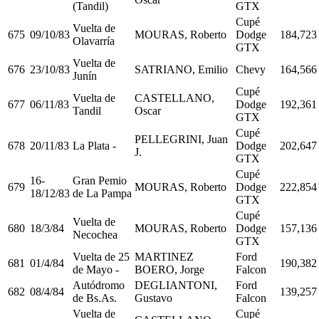
(Tandil)
GTX
Cupé
Vuelta de
675
09/10/83
MOURAS, Roberto
Dodge
184,723
Olavarría
GTX
Vuelta de
676
23/10/83
SATRIANO, Emilio
Chevy
164,566
Junín
Cupé
Vuelta de
CASTELLANO,
677
06/11/83
Dodge
192,361
Tandil
Oscar
GTX
Cupé
PELLEGRINI, Juan
678
20/11/83
La Plata -
Dodge
202,647
J.
GTX
Cupé
16-
Gran Pemio
679
MOURAS, Roberto
Dodge
222,854
18/12/83
de La Pampa
GTX
Cupé
Vuelta de
680
18/3/84
MOURAS, Roberto
Dodge
157,136
Necochea
GTX
Vuelta de 25
MARTINEZ
Ford
681
01/4/84
190,382
de Mayo -
BOERO, Jorge
Falcon
Autódromo
DEGLIANTONI,
Ford
682
08/4/84
139,257
de Bs.As.
Gustavo
Falcon
Vuelta de
Cupé