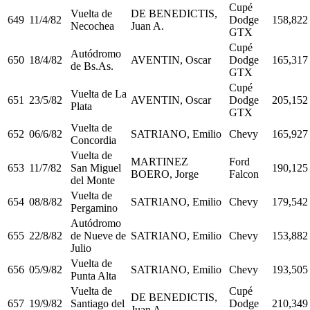
Cupé
Vuelta de
DE BENEDICTIS,
649
11/4/82
Dodge
158,822
Necochea
Juan A.
GTX
Cupé
Autódromo
650
18/4/82
AVENTIN, Oscar
Dodge
165,317
de Bs.As.
GTX
Cupé
Vuelta de La
651
23/5/82
AVENTIN, Oscar
Dodge
205,152
Plata
GTX
Vuelta de
652
06/6/82
SATRIANO, Emilio
Chevy
165,927
Concordia
Vuelta de
MARTINEZ
Ford
653
11/7/82
San Miguel
190,125
BOERO, Jorge
Falcon
del Monte
Vuelta de
654
08/8/82
SATRIANO, Emilio
Chevy
179,542
Pergamino
Autódromo
655
22/8/82
de Nueve de
SATRIANO, Emilio
Chevy
153,882
Julio
Vuelta de
656
05/9/82
SATRIANO, Emilio
Chevy
193,505
Punta Alta
Vuelta de
Cupé
DE BENEDICTIS,
657
19/9/82
Santiago del
Dodge
210,349
Juan A.