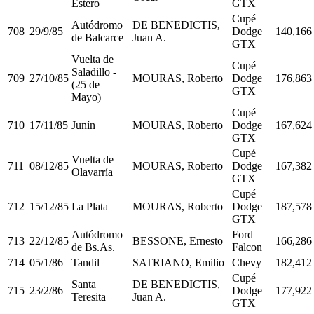
Estero
GTX
Cupé
Autódromo
DE BENEDICTIS,
708
29/9/85
Dodge
140,166
de Balcarce
Juan A.
GTX
Vuelta de
Cupé
Saladillo -
709
27/10/85
MOURAS, Roberto
Dodge
176,863
(25 de
GTX
Mayo)
Cupé
710
17/11/85
Junín
MOURAS, Roberto
Dodge
167,624
GTX
Cupé
Vuelta de
711
08/12/85
MOURAS, Roberto
Dodge
167,382
Olavarría
GTX
Cupé
712
15/12/85
La Plata
MOURAS, Roberto
Dodge
187,578
GTX
Autódromo
Ford
713
22/12/85
BESSONE, Ernesto
166,286
de Bs.As.
Falcon
714
05/1/86
Tandil
SATRIANO, Emilio
Chevy
182,412
Cupé
Santa
DE BENEDICTIS,
715
23/2/86
Dodge
177,922
Teresita
Juan A.
GTX