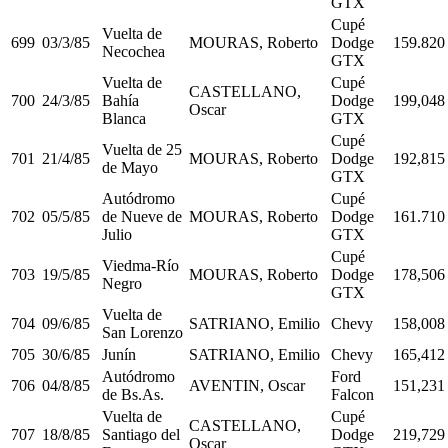
GTX
Cupé
Vuelta de
699
03/3/85
MOURAS, Roberto
Dodge
159.820
Necochea
GTX
Vuelta de
Cupé
CASTELLANO,
700
24/3/85
Bahía
Dodge
199,048
Oscar
Blanca
GTX
Cupé
Vuelta de 25
701
21/4/85
MOURAS, Roberto
Dodge
192,815
de Mayo
GTX
Autódromo
Cupé
702
05/5/85
de Nueve de
MOURAS, Roberto
Dodge
161.710
Julio
GTX
Cupé
Viedma-Río
703
19/5/85
MOURAS, Roberto
Dodge
178,506
Negro
GTX
Vuelta de
704
09/6/85
SATRIANO, Emilio
Chevy
158,008
San Lorenzo
705
30/6/85
Junín
SATRIANO, Emilio
Chevy
165,412
Autódromo
Ford
706
04/8/85
AVENTIN, Oscar
151,231
de Bs.As.
Falcon
Vuelta de
Cupé
CASTELLANO,
707
18/8/85
Santiago del
Dodge
219,729
Oscar