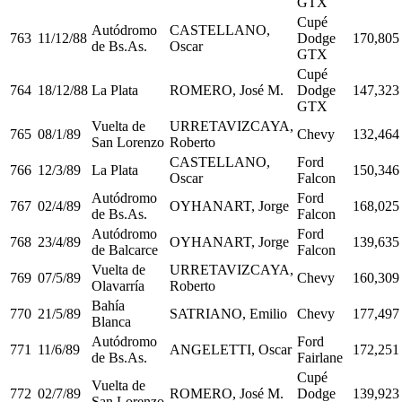
GTX
Cupé
Autódromo
CASTELLANO,
763
11/12/88
Dodge
170,805
de Bs.As.
Oscar
GTX
Cupé
764
18/12/88
La Plata
ROMERO, José M.
Dodge
147,323
GTX
Vuelta de
URRETAVIZCAYA,
765
08/1/89
Chevy
132,464
San Lorenzo
Roberto
CASTELLANO,
Ford
766
12/3/89
La Plata
150,346
Oscar
Falcon
Autódromo
Ford
767
02/4/89
OYHANART, Jorge
168,025
de Bs.As.
Falcon
Autódromo
Ford
768
23/4/89
OYHANART, Jorge
139,635
de Balcarce
Falcon
Vuelta de
URRETAVIZCAYA,
769
07/5/89
Chevy
160,309
Olavarría
Roberto
Bahía
770
21/5/89
SATRIANO, Emilio
Chevy
177,497
Blanca
Autódromo
Ford
771
11/6/89
ANGELETTI, Oscar
172,251
de Bs.As.
Fairlane
Cupé
Vuelta de
772
02/7/89
ROMERO, José M.
Dodge
139,923
San Lorenzo