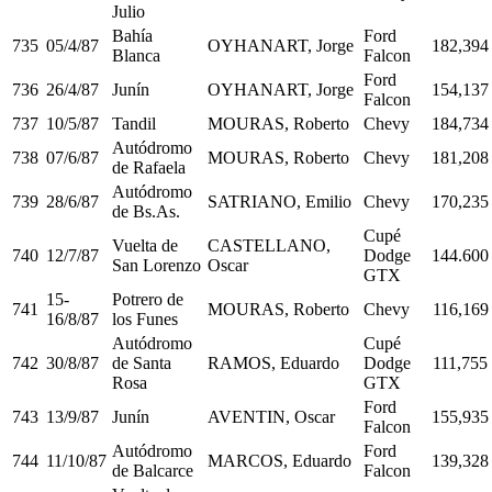
Julio
Bahía
Ford
735
05/4/87
OYHANART, Jorge
182,394
Blanca
Falcon
Ford
736
26/4/87
Junín
OYHANART, Jorge
154,137
Falcon
737
10/5/87
Tandil
MOURAS, Roberto
Chevy
184,734
Autódromo
738
07/6/87
MOURAS, Roberto
Chevy
181,208
de Rafaela
Autódromo
739
28/6/87
SATRIANO, Emilio
Chevy
170,235
de Bs.As.
Cupé
Vuelta de
CASTELLANO,
740
12/7/87
Dodge
144.600
San Lorenzo
Oscar
GTX
15-
Potrero de
741
MOURAS, Roberto
Chevy
116,169
16/8/87
los Funes
Autódromo
Cupé
742
30/8/87
de Santa
RAMOS, Eduardo
Dodge
111,755
Rosa
GTX
Ford
743
13/9/87
Junín
AVENTIN, Oscar
155,935
Falcon
Autódromo
Ford
744
11/10/87
MARCOS, Eduardo
139,328
de Balcarce
Falcon