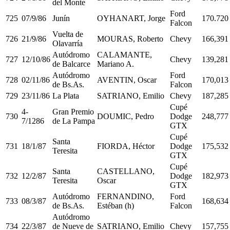
del Monte
Ford
725
07/9/86
Junín
OYHANART, Jorge
170.720
Falcon
Vuelta de
726
21/9/86
MOURAS, Roberto
Chevy
166,391
Olavarría
Autódromo
CALAMANTE,
727
12/10/86
Chevy
139,281
de Balcarce
Mariano A.
Autódromo
Ford
728
02/11/86
AVENTIN, Oscar
170,013
de Bs.As.
Falcon
729
23/11/86
La Plata
SATRIANO, Emilio
Chevy
187,285
Cupé
4-
Gran Premio
730
DOUMIC, Pedro
Dodge
248,777
7/1286
de La Pampa
GTX
Cupé
Santa
731
18/1/87
FIORDA, Héctor
Dodge
175,532
Teresita
GTX
Cupé
Santa
CASTELLANO,
732
12/2/87
Dodge
182,973
Teresita
Oscar
GTX
Autódromo
FERNANDINO,
Ford
733
08/3/87
168,634
de Bs.As.
Estéban (h)
Falcon
Autódromo
734
22/3/87
de Nueve de
SATRIANO, Emilio
Chevy
157,755