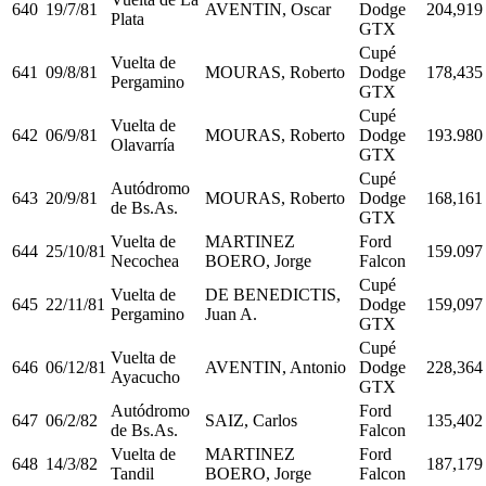
640
19/7/81
AVENTIN, Oscar
Dodge
204,919
Plata
GTX
Cupé
Vuelta de
641
09/8/81
MOURAS, Roberto
Dodge
178,435
Pergamino
GTX
Cupé
Vuelta de
642
06/9/81
MOURAS, Roberto
Dodge
193.980
Olavarría
GTX
Cupé
Autódromo
643
20/9/81
MOURAS, Roberto
Dodge
168,161
de Bs.As.
GTX
Vuelta de
MARTINEZ
Ford
644
25/10/81
159.097
Necochea
BOERO, Jorge
Falcon
Cupé
Vuelta de
DE BENEDICTIS,
645
22/11/81
Dodge
159,097
Pergamino
Juan A.
GTX
Cupé
Vuelta de
646
06/12/81
AVENTIN, Antonio
Dodge
228,364
Ayacucho
GTX
Autódromo
Ford
647
06/2/82
SAIZ, Carlos
135,402
de Bs.As.
Falcon
Vuelta de
MARTINEZ
Ford
648
14/3/82
187,179
Tandil
BOERO, Jorge
Falcon