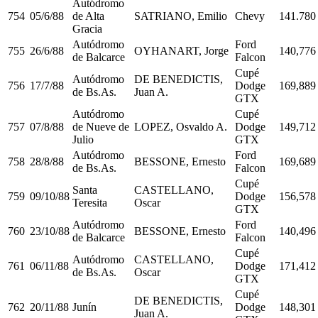
Autódromo
754
05/6/88
de Alta
SATRIANO, Emilio
Chevy
141.780
Gracia
Autódromo
Ford
755
26/6/88
OYHANART, Jorge
140,776
de Balcarce
Falcon
Cupé
Autódromo
DE BENEDICTIS,
756
17/7/88
Dodge
169,889
de Bs.As.
Juan A.
GTX
Autódromo
Cupé
757
07/8/88
de Nueve de
LOPEZ, Osvaldo A.
Dodge
149,712
Julio
GTX
Autódromo
Ford
758
28/8/88
BESSONE, Ernesto
169,689
de Bs.As.
Falcon
Cupé
Santa
CASTELLANO,
759
09/10/88
Dodge
156,578
Teresita
Oscar
GTX
Autódromo
Ford
760
23/10/88
BESSONE, Ernesto
140,496
de Balcarce
Falcon
Cupé
Autódromo
CASTELLANO,
761
06/11/88
Dodge
171,412
de Bs.As.
Oscar
GTX
Cupé
DE BENEDICTIS,
762
20/11/88
Junín
Dodge
148,301
Juan A.