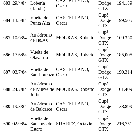
CASTELLANO,
683
29/4/84
Lobería -
Dodge
194,189
Oscar
(Tandil)
GTX
Cupé
Vuelta de
CASTELLANO,
684
13/5/84
Dodge
199,505
Punta Alta
Oscar
GTX
Cupé
Autódromo
685
10/6/84
MOURAS, Roberto
Dodge
169.350
de Bs.As.
GTX
Cupé
Vuelta de
686
17/6/84
MOURAS, Roberto
Dodge
185,005
Olavarría
GTX
Cupé
Vuelta de
CASTELLANO,
687
03/7/84
Dodge
190,314
San Lorenzo
Oscar
GTX
Autódromo
Cupé
688
24/7/84
de Nueve de
MOURAS, Roberto
Dodge
161,409
Julio
GTX
Cupé
Autódromo
CASTELLANO,
689
19/8/84
Dodge
138,899
de Balcarce
Oscar
GTX
Vuelta de
Cupé
690
02/9/84
Santiago del
SUAREZ, Octavio
Dodge
216,751
Estero
GTX