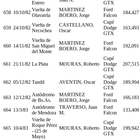
Estero
GTX
Vuelta de
MARTINEZ
Ford
658
10/10/82
184,427
Olavarría
BOERO, Jorge
Falcon
Cupé
Vuelta de
CASTELLANO,
659
24/10/82
Dodge
163,493
Necochea
Oscar
GTX
Vuelta de
MARTINEZ
Ford
660
14/11/82
San Miguel
192,091
BOERO, Jorge
Falcon
del Monte
Cupé
661
21/11/82
La Plata
MOURAS, Roberto
Dodge
207,515
GTX
Cupé
662
05/12/82
Tandil
AVENTIN, Oscar
Dodge
189,994
GTX
Autódromo
MARTINEZ
Ford
663
12/12/82
166,183
de Bs.As.
BOERO, Jorge
Falcon
Autódromo
TRAVERSO, Juan
Ford
664
13/3/83
133,408
de Mendoza
M.
Falcon
Vuelta de
Cupé
Roque Pérez
665
10/4/83
MOURAS, Roberto
Dodge
199,942
- (25 de
GTX
Mayo)