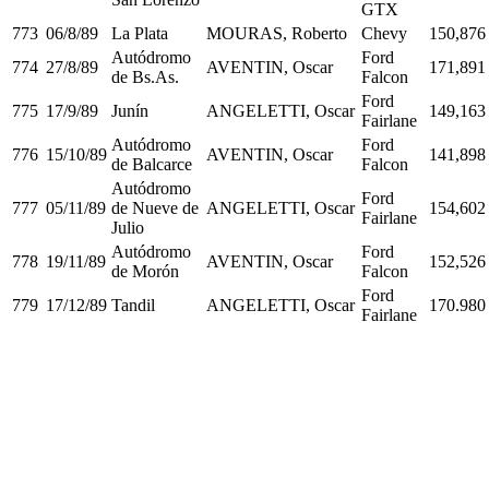
GTX
773
06/8/89
La Plata
MOURAS, Roberto
Chevy
150,876
Autódromo
Ford
774
27/8/89
AVENTIN, Oscar
171,891
de Bs.As.
Falcon
Ford
775
17/9/89
Junín
ANGELETTI, Oscar
149,163
Fairlane
Autódromo
Ford
776
15/10/89
AVENTIN, Oscar
141,898
de Balcarce
Falcon
Autódromo
Ford
777
05/11/89
de Nueve de
ANGELETTI, Oscar
154,602
Fairlane
Julio
Autódromo
Ford
778
19/11/89
AVENTIN, Oscar
152,526
de Morón
Falcon
Ford
779
17/12/89
Tandil
ANGELETTI, Oscar
170.980
Fairlane