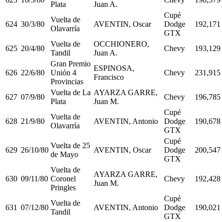
Plata
Juan A.
Cupé
Vuelta de
624
30/3/80
AVENTIN, Oscar
Dodge
192,171
Olavarría
GTX
Vuelta de
OCCHIONERO,
625
20/4/80
Chevy
193,129
Tandil
Juan A.
Gran Premio
ESPINOSA,
626
22/6/80
Unión 4
Chevy
231,915
Francisco
Provincias
Vuelta de La
AYARZA GARRE,
627
07/9/80
Chevy
196,785
Plata
Juan M.
Cupé
Vuelta de
628
21/9/80
AVENTIN, Antonio
Dodge
190,678
Olavarría
GTX
Cupé
Vuelta de 25
629
26/10/80
AVENTIN, Oscar
Dodge
200,547
de Mayo
GTX
Vuelta de
AYARZA GARRE,
630
09/11/80
Coronel
Chevy
192,428
Juan M.
Pringles
Cupé
Vuelta de
631
07/12/80
AVENTIN, Antonio
Dodge
190,021
Tandil
GTX