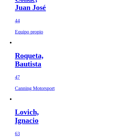
Juan José
44
Equipo propio
Roqueta,
Bautista
47
Canning Motorsport
Lovich,
Ignacio
63