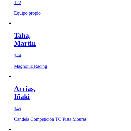
122
Equipo propio
Taha,
Martin
144
Magnoluz Racing
Arrías,
Iñaki
145
Candela Competición TC Pista Mouras