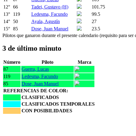
12
°
66
Tadei, Gustavo (H)
101.75
13
°
119
Ledesma, Facundo
99.5
14
°
50
Ayala, Agustín
27
15
°
85
Dose, Juan Manuel
23.5
Pilotos que ganaron durante el presente calendario (requisito para se
3 de último minuto
Número
Piloto
Marca
87
Guerra, Lucas
119
Ledesma, Facundo
85
Dose, Juan Manuel
REFERENCIAS DE COLOR:
CLASIFICADOS
CLASIFICADOS TEMPORALES
CON POSIBILIDADES