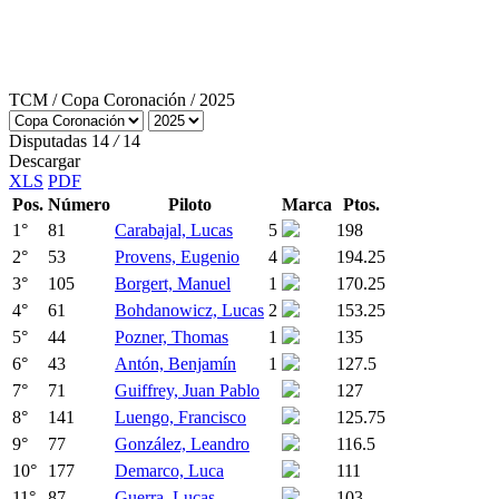
TCM
/
Copa Coronación
/ 2025
Disputadas
14
/
14
Descargar
XLS
PDF
Pos.
Número
Piloto
Marca
Ptos.
1
°
81
Carabajal, Lucas
5
198
2
°
53
Provens, Eugenio
4
194.25
3
°
105
Borgert, Manuel
1
170.25
4
°
61
Bohdanowicz, Lucas
2
153.25
5
°
44
Pozner, Thomas
1
135
6
°
43
Antón, Benjamín
1
127.5
7
°
71
Guiffrey, Juan Pablo
127
8
°
141
Luengo, Francisco
125.75
9
°
77
González, Leandro
116.5
10
°
177
Demarco, Luca
111
11
°
87
Guerra, Lucas
103